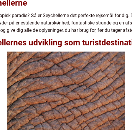
hellerne
sk paradis? Så er Seychellerne det perfekte rejsemål for dig. De
yder på enestående naturskønhed, fantastiske strande og en afsl
g give dig alle de oplysninger, du har brug for, før du tager afst
llernes udvikling som turistdestinat