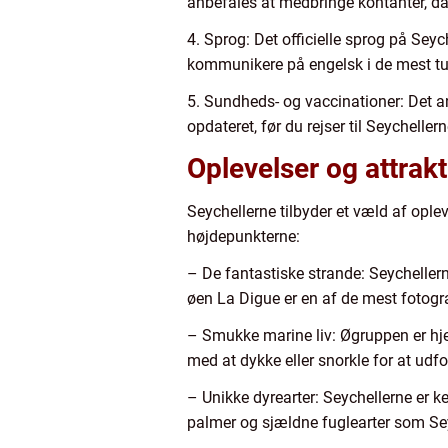
anbefales at medbringe kontanter, d
4. Sprog: Det officielle sprog på Sey
kommunikere på engelsk i de mest tu
5. Sundheds- og vaccinationer: Det a
opdateret, før du rejser til Seychelle
Oplevelser og attrak
Seychellerne tilbyder et væld af opleve
højdepunkterne:
– De fantastiske strande: Seychellern
øen La Digue er en af de mest fotogra
– Smukke marine liv: Øgruppen er hj
med at dykke eller snorkle for at udfo
– Unikke dyrearter: Seychellerne er k
palmer og sjældne fuglearter som Sey