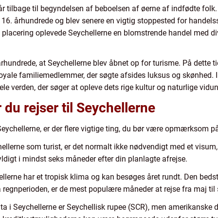
går tilbage til begyndelsen af beboelsen af øerne af indfødte fol
16. århundrede og blev senere en vigtig stoppested for handelss
ske placering oplevede Seychellerne en blomstrende handel med 
 århundrede, at Seychellerne blev åbnet op for turisme. På dette 
royale familiemedlemmer, der søgte afsides luksus og skønhed. I
ele verden, der søger at opleve dets rige kultur og naturlige vidu
 du rejser til Seychellerne
 Seychellerne, er der flere vigtige ting, du bør være opmærksom p
llerne som turist, er det normalt ikke nødvendigt med et visum,
yldigt i mindst seks måneder efter din planlagte afrejse.
ellerne har et tropisk klima og kan besøges året rundt. Den beds
 regnperioden, er de mest populære måneder at rejse fra maj til
uta i Seychellerne er Seychellisk rupee (SCR), men amerikanske d