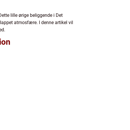
tte lille ørige beliggende i Det
appet atmosfære. I denne artikel vil
ed.
ion