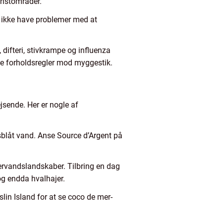
ristområder.
ør ikke have problemer med at
difteri, stivkrampe og influenza
tage forholdsregler mod myggestik.
ejsende. Her er nogle af
isblåt vand. Anse Source d’Argent på
ervandslandskaber. Tilbring en dag
 og endda hvalhajer.
lin Island for at se coco de mer-