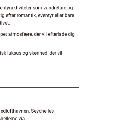
eventyraktiviteter som vandreture og
g efter romantik, eventyr eller bare
ivet.
et atmosfære, der vil efterlade dig
isk luksus og skønhed, der vil
hovedlufthavnen, Seychelles
hellerne via