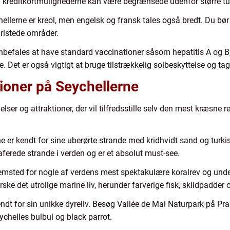
a kreditkortmulighederne kan være begrænsede udenfor større tu
chellerne er kreol, men engelsk og fransk tales også bredt. Du b
ristede områder.
nbefales at have standard vaccinationer såsom hepatitis A og B, 
rne. Det er også vigtigt at bruge tilstrækkelig solbeskyttelse og 
tioner på Seychellerne
lser og attraktioner, der vil tilfredsstille selv den mest kræsne r
e er kendt for sine uberørte strande med kridhvidt sand og turk
ferede strande i verden og er et absolut must-see.
emsted for nogle af verdens mest spektakulære koralrev og und
rske det utrolige marine liv, herunder farverige fisk, skildpadder
endt for sin unikke dyreliv. Besøg Vallée de Mai Naturpark på Pras
chelles bulbul og black parrot.