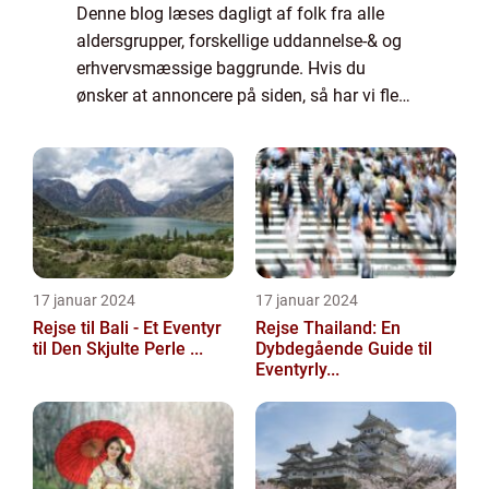
Denne blog læses dagligt af folk fra alle
aldersgrupper, forskellige uddannelse-& og
erhvervsmæssige baggrunde. Hvis du
ønsker at annoncere på siden, så har vi flere
muligheder. Bannerannoncering er blot én
af mulighederne. Vil du gerne vide mere...
17 januar 2024
17 januar 2024
Rejse til Bali - Et Eventyr
Rejse Thailand: En
til Den Skjulte Perle ...
Dybdegående Guide til
Eventyrly...