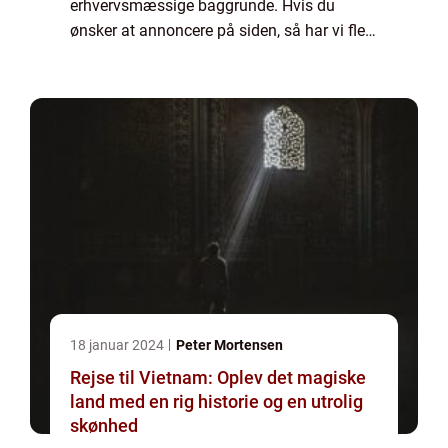
erhvervsmæssige baggrunde. Hvis du
ønsker at annoncere på siden, så har vi flere
muligheder. Bannerannoncering er blot én
af mulighederne. Vil du gerne vide mere...
18 januar 2024
Peter Mortensen
Rejse til Vietnam: Oplev det magiske
land med en rig historie og en utrolig
skønhed