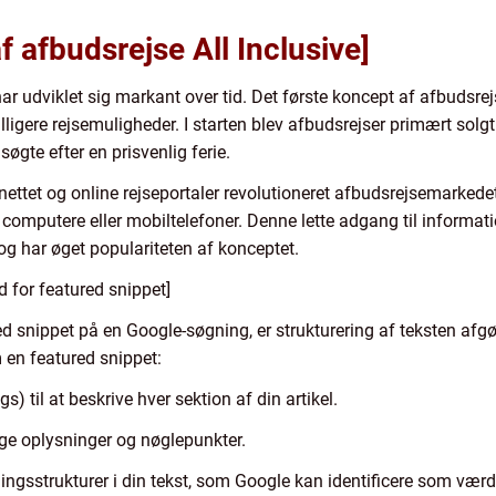
af afbudsrejse All Inclusive]
ar udviklet sig markant over tid. Det første koncept af afbudsrej
illigere rejsemuligheder. I starten blev afbudsrejser primært sol
søgte efter en prisvenlig ferie.
ernettet og online rejseportaler revolutioneret afbudsrejsemarked
es computere eller mobiltelefoner. Denne lette adgang til informat
og har øget populariteten af konceptet.
 for featured snippet]
d snippet på en Google-søgning, er strukturering af teksten afgøre
 en featured snippet:
s) til at beskrive hver sektion af din artikel.
gtige oplysninger og nøglepunkter.
ingsstrukturer i din tekst, som Google kan identificere som vær