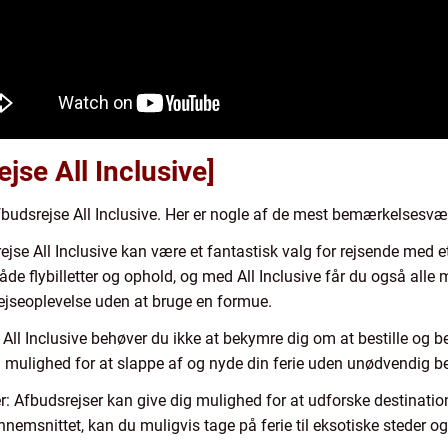
jse All Inclusive]
afbudsrejse All Inclusive. Her er nogle af de mest bemærkelsesvæ
jse All Inclusive kan være et fantastisk valg for rejsende med e
 flybilletter og ophold, og med All Inclusive får du også alle må
rejseoplevelse uden at bruge en formue.
 All Inclusive behøver du ikke at bekymre dig om at bestille og bet
g mulighed for at slappe af og nyde din ferie uden unødvendig b
r: Afbudsrejser kan give dig mulighed for at udforske destinati
ennemsnittet, kan du muligvis tage på ferie til eksotiske steder 