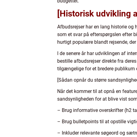
budgettet.
[Historisk udvikling 
Afbudsrejser har en lang historie og h
som et svar på efterspørgslen efter b
hurtigt populære blandt rejsende, der 
I de senere år har udviklingen af int
bestille afbudsrejser direkte fra der
tilgængelige for et bredere publikum 
[Sådan opnår du større sandsynlighed
Når det kommer til at opnå en feature
sandsynligheden for at blive vist som
– Brug informative overskrifter (h2 tag
– Brug bulletpoints til at opstille vi
– Inkluder relevante søgeord og sætn