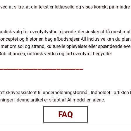
 ved at sikre, at din tekst er letlæselig og vises korrekt på mind
tastisk valg for eventyrlystne rejsende, der ønsker at få mest mul
konceptet og historien bag afbudsrejser All Inclusive kan du pla
mer om sol og strand, kulturelle oplevelser eller spændende even
Grib chancen, udforsk verden og lad eventyret begynde!
______________________
ret skriveassistent til underholdningsformål. Indholdet i artiklen 
ninger i denne artikel er skabt af AI modellen alene.
FAQ