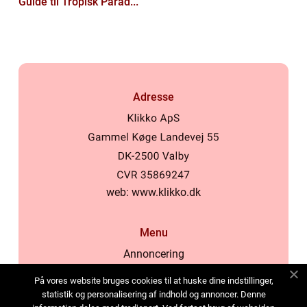
Guide til Tropisk Parad...
Adresse
web:
www.klikko.dk
Menu
Annoncering
Om os
På vores website bruges cookies til at huske dine indstillinger,
Cookies
statistik og personalisering af indhold og annoncer. Denne