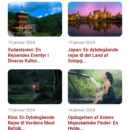
15 januar 2024
15 januar 2024
Sydøstasien: En
Japan: En dybdegående
Rejsendes Eventyr i
rejse til det Land af
Diverse Kultur...
Solopg...
15 januar 2024
14 januar 2024
Kina: En Dybdegående
Opdagelsen af Asiens
Rejse til Verdens Mest
Majestætiske Floder: En
Befolk...
Hylde...