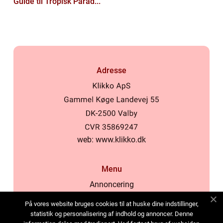
Guide til Tropisk Parad...
Adresse
web:
www.klikko.dk
Menu
Annoncering
Om os
På vores website bruges cookies til at huske dine indstillinger,
Cookies
statistik og personalisering af indhold og annoncer. Denne