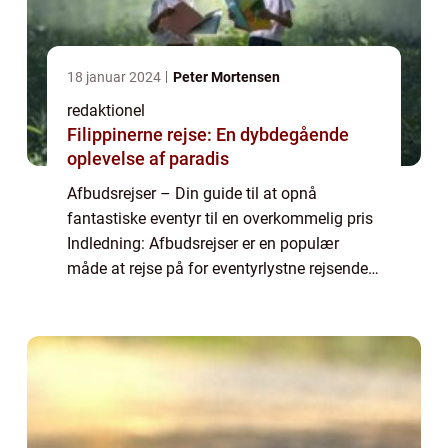
18 januar 2024
Peter Mortensen
redaktionel
Filippinerne rejse: En dybdegående
oplevelse af paradis
Afbudsrejser – Din guide til at opnå
fantastiske eventyr til en overkommelig pris
Indledning: Afbudsrejser er en populær
måde at rejse på for eventyrlystne rejsende,
der ønsker at spare penge samtidig med at
de får en unik oplevelse. I denne ar...