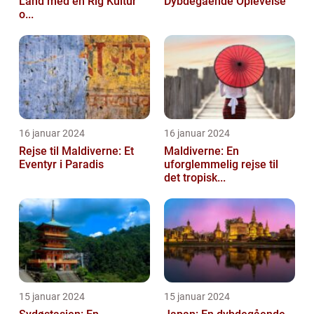
Land med en Rig Kultur
Dybdegående Oplevelse
o...
16 januar 2024
16 januar 2024
Rejse til Maldiverne: Et
Maldiverne: En
Eventyr i Paradis
uforglemmelig rejse til
det tropisk...
15 januar 2024
15 januar 2024