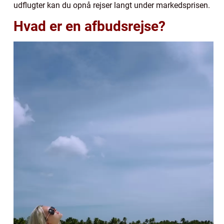
udflugter kan du opnå rejser langt under markedsprisen.
Hvad er en afbudsrejse?