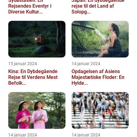
Sydøstasien: En
Japan: En dybdegående
Rejsendes Eventyr i
rejse til det Land af
Diverse Kultur...
Solopg...
15 januar 2024
14 januar 2024
Kina: En Dybdegående
Opdagelsen af Asiens
Rejse til Verdens Mest
Majestætiske Floder: En
Befolk...
Hylde...
14 januar 2024
14 januar 2024