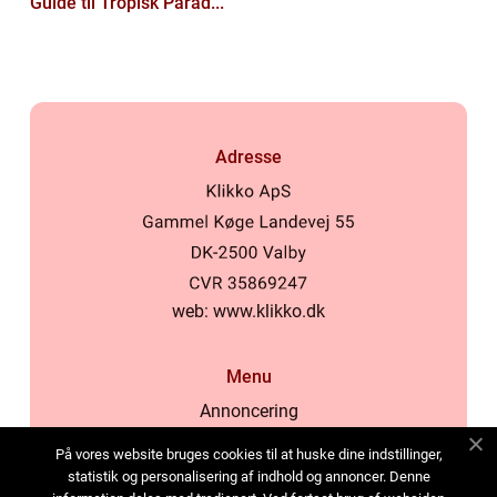
Guide til Tropisk Parad...
Adresse
web:
www.klikko.dk
Menu
Annoncering
Om os
På vores website bruges cookies til at huske dine indstillinger,
Cookies
statistik og personalisering af indhold og annoncer. Denne