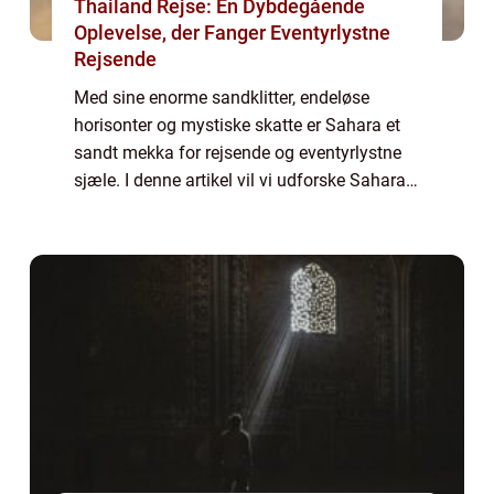
Thailand Rejse: En Dybdegående
Oplevelse, der Fanger Eventyrlystne
Rejsende
Med sine enorme sandklitter, endeløse
horisonter og mystiske skatte er Sahara et
sandt mekka for rejsende og eventyrlystne
sjæle. I denne artikel vil vi udforske Sahara i
dybden og dække alt fra dens geografi, til
dens historie og kultur, og give dig...