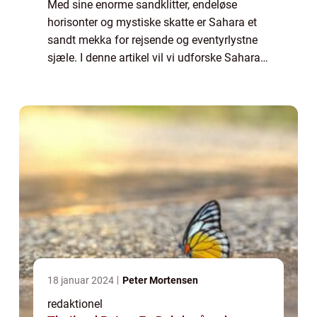
Med sine enorme sandklitter, endeløse
horisonter og mystiske skatte er Sahara et
sandt mekka for rejsende og eventyrlystne
sjæle. I denne artikel vil vi udforske Sahara i
dybden og dække alt fra dens geografi, til
dens historie og kultur, og give dig...
18 januar 2024
Peter Mortensen
redaktionel