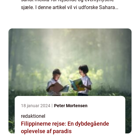
sjæle. I denne artikel vil vi udforske Sahara i
dybden og dække alt fra dens geografi, til
dens historie og kultur, og give dig...
18 januar 2024
Peter Mortensen
redaktionel
Filippinerne rejse: En dybdegående
oplevelse af paradis