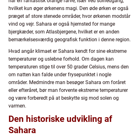
har en fantastisk orange farve, især ved solnedgang,
hvilket kun øger ørkenens magi. Den øde ørken er også
præget af store stenede områder, hvor ørkenen modstår
vind og vejr. Sahara er også hjemsted for mange
bjergkæder, som Atlasbjergene, hvilket er en anden
bemærkelsesværdig geografisk funktion i denne region.
Hvad angår klimaet er Sahara kendt for sine ekstreme
temperaturer og uslebne forhold. Om dagen kan
temperaturen stige til over 50 grader Celsius, mens den
om natten kan falde under frysepunktet i nogle
områder. Medmindre man besøger Sahara om foråret
eller efteråret, bør man forvente ekstreme temperaturer
og være forberedt på at beskytte sig mod solen og
varmen.
Den historiske udvikling af
Sahara