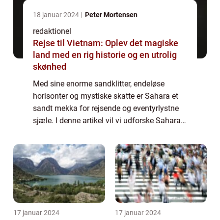
18 januar 2024
Peter Mortensen
redaktionel
Rejse til Vietnam: Oplev det magiske
land med en rig historie og en utrolig
skønhed
Med sine enorme sandklitter, endeløse
horisonter og mystiske skatte er Sahara et
sandt mekka for rejsende og eventyrlystne
sjæle. I denne artikel vil vi udforske Sahara i
dybden og dække alt fra dens geografi, til
dens historie og kultur, og give dig...
17 januar 2024
17 januar 2024