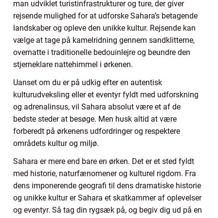
man udviklet turistinfrastrukturer og ture, der giver
rejsende mulighed for at udforske Sahara’s betagende
landskaber og opleve den unikke kultur. Rejsende kan
vælge at tage på kamelridning gennem sandklitterne,
overnatte i traditionelle bedouinlejre og beundre den
stjerneklare nattehimmel i ørkenen.
Uanset om du er på udkig efter en autentisk
kulturudveksling eller et eventyr fyldt med udforskning
og adrenalinsus, vil Sahara absolut være et af de
bedste steder at besøge. Men husk altid at være
forberedt på ørkenens udfordringer og respektere
områdets kultur og miljø.
Sahara er mere end bare en ørken. Det er et sted fyldt
med historie, naturfænomener og kulturel rigdom. Fra
dens imponerende geografi til dens dramatiske historie
og unikke kultur er Sahara et skatkammer af oplevelser
og eventyr. Så tag din rygsæk på, og begiv dig ud på en