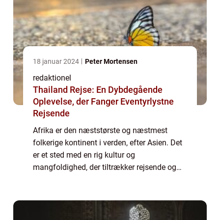
18 januar 2024
Peter Mortensen
redaktionel
Thailand Rejse: En Dybdegående
Oplevelse, der Fanger Eventyrlystne
Rejsende
Afrika er den næststørste og næstmest
folkerige kontinent i verden, efter Asien. Det
er et sted med en rig kultur og
mangfoldighed, der tiltrækker rejsende og
eventyrlystne fra hele kloden. Men hvor
mange lande er der egentlig i Afrika? I denne
artik...