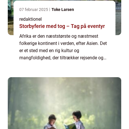
07 februar 2025
Toke Larsen
redaktionel
Storbyferie med tog – Tag på eventyr
Afrika er den næststørste og næstmest
folkerige kontinent i verden, efter Asien. Det
er et sted med en rig kultur og
mangfoldighed, der tiltrækker rejsende og
eventyrlystne fra hele kloden. Men hvor
mange lande er der egentlig i Afrika? I denne
artik...