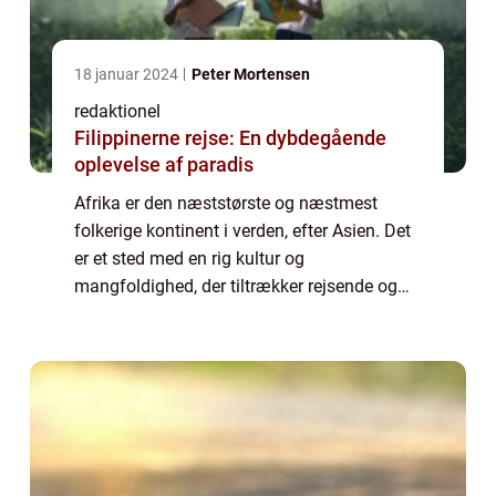
18 januar 2024
Peter Mortensen
redaktionel
Filippinerne rejse: En dybdegående
oplevelse af paradis
Afrika er den næststørste og næstmest
folkerige kontinent i verden, efter Asien. Det
er et sted med en rig kultur og
mangfoldighed, der tiltrækker rejsende og
eventyrlystne fra hele kloden. Men hvor
mange lande er der egentlig i Afrika? I denne
artik...