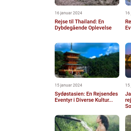
16 januar 2024
16
Rejse til Thailand: En
Re
Dybdegående Oplevelse
Ev
15 januar 2024
15
Sydøstasien: En Rejsendes
Ja
Eventyr i Diverse Kultur...
re
So